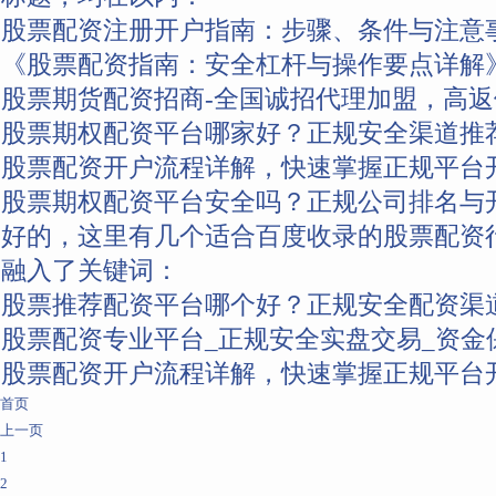
股票配资注册开户指南：步骤、条件与注意
《股票配资指南：安全杠杆与操作要点详解
股票期货配资招商-全国诚招代理加盟，高
股票期权配资平台哪家好？正规安全渠道推
股票配资开户流程详解，快速掌握正规平台
股票期权配资平台安全吗？正规公司排名与
好的，这里有几个适合百度收录的股票配资
融入了关键词：
股票推荐配资平台哪个好？正规安全配资渠
股票配资专业平台_正规安全实盘交易_资金
股票配资开户流程详解，快速掌握正规平台
首页
上一页
1
2